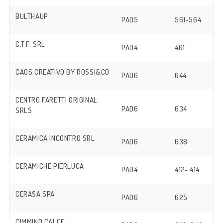
BULTHAUP
PAD5
561-564
C.T.F. SRL
PAD4
401
CAOS CREATIVO BY ROSSI&CO
PAD6
644
CENTRO FARETTI ORIGINAL
PAD6
634
SRLS
CERAMICA INCONTRO SRL
PAD6
638
CERAMICHE PIERLUCA
PAD4
412- 414
CERASA SPA
PAD6
625
CIMMINO CALCE