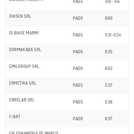
PAD4
412- 414
DIASEN SRL
PAD6
660
DI BIASE MARMI
PAD5
531-534
DORMAKABA SRL
PAD6
635
EMILGROUP SRL
PAD6
603
ERMETIKA SRL
PAD5
537
ERRELAB SRL
PAD5
538
F/ART
PAD6
637
FALEGNAMERIA DE MARCO