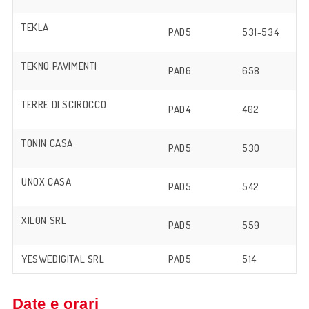
TEKLA
PAD5
531-534
TEKNO PAVIMENTI
PAD6
658
TERRE DI SCIROCCO
PAD4
402
TONIN CASA
PAD5
530
UNOX CASA
PAD5
542
XILON SRL
PAD5
559
YESWEDIGITAL SRL
PAD5
514
Date e orari