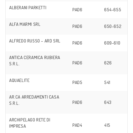
ALBERANI PARKETTI
PAD6
654-655
ALFA MARMI SRL
PAD6
650-652
ALFREDO RUSSO – ARD SRL
PAD6
609-610
ANTICA CERAMICA RUBIERA
PAD6
626
S.R.L.
AQUAELITE
PAD5
541
AR.CA ARREDAMENTI CASA
PAD6
643
S.R.L.
ARCHIPELAGO RETE DI
PAD4
415
IMPRESA