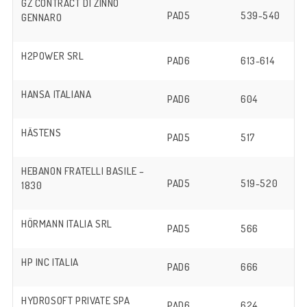
GZ CONTRACT DI ZINNO
PAD5
539-540
GENNARO
H2POWER SRL
PAD6
613-614
HANSA ITALIANA
PAD6
604
HÄSTENS
PAD5
517
HEBANON FRATELLI BASILE –
PAD5
519-520
1830
HÖRMANN ITALIA SRL
PAD5
566
HP INC ITALIA
PAD6
666
HYDROSOFT PRIVATE SPA
PAD6
624