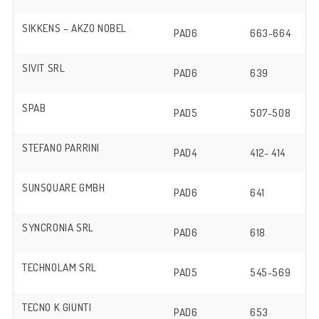
SIKKENS – AKZO NOBEL
PAD6
663-664
SIVIT SRL
PAD6
639
SPAB
PAD5
507-508
STEFANO PARRINI
PAD4
412- 414
SUNSQUARE GMBH
PAD6
641
SYNCRONIA SRL
PAD6
618
TECHNOLAM SRL
PAD5
545-569
TECNO K GIUNTI
PAD6
653