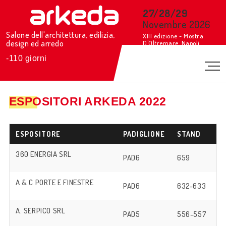
27/28/29
Novembre 2026
Salone dell'architettura, edilizia,
XIII edizione - Mostra
design ed arredo
D'Oltremare, Napoli
-
110
giorni
ESPOSITORI ARKEDA 2022
ESPOSITORE
PADIGLIONE
STAND
360 ENERGIA SRL
PAD6
659
A & C PORTE E FINESTRE
PAD6
632-633
A. SERPICO SRL
PAD5
556-557