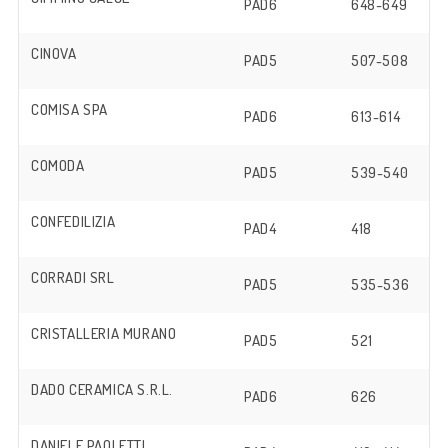
PAD6
648-649
CINOVA
PAD5
507-508
COMISA SPA
PAD6
613-614
COMODA
PAD5
539-540
CONFEDILIZIA
PAD4
418
CORRADI SRL
PAD5
535-536
CRISTALLERIA MURANO
PAD5
521
DADO CERAMICA S.R.L.
PAD6
626
DANIELE PAOLETTI